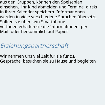
aus den Gruppen, können den Speiseplan
einsehen, ihr Kind abmelden und Termine direkt
in ihren Kalender speichern. Informationen
werden in viele verschiedene Sprachen übersetzt.
Sollten sie über kein Smartphone
verfügen,erhalten sie die Informationen per
Mail oder herkömmlich auf Papier.
Erziehungspartnerschaft
Wir nehmen uns viel Zeit für sie für z.B.
Gespräche, besuchen sie zu Hause und begleiten
sie ggf. zu Institutionen. Wir möchten sie
unterstützen und begleiten und bei Fragen in der
Erziehung ihres Kindes mit Rat und ggfl.
Vermittlung zu anderen Institutionen zur Seite
stehen. Wichtig für uns ist es, dass sie in uns
kompetente Ansprechpartner finden, die sie nicht
alleine lassen. Durch unsere gute Netzwerkarbeit
ist es uns möglich weitere Ansprechpartner für